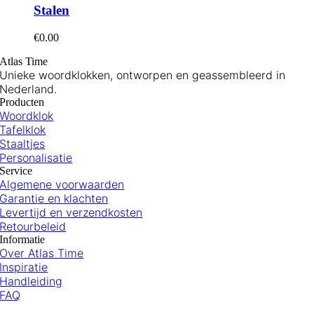
worden
heeft
Stalen
op
meerdere
de
variaties.
€
0.00
productpagina
Deze
optie
Atlas Time
kan
Unieke woordklokken, ontworpen en geassembleerd in
gekozen
Nederland.
worden
Producten
op
Woordklok
de
Tafelklok
productpagina
Staaltjes
Personalisatie
Service
Algemene voorwaarden
Garantie en klachten
Levertijd en verzendkosten
Retourbeleid
Informatie
Over Atlas Time
Inspiratie
Handleiding
FAQ