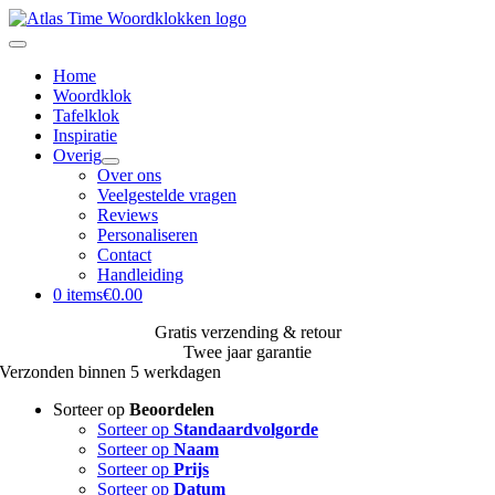
Ga
naar
Toggle
inhoud
Navigation
Home
Woordklok
Tafelklok
Inspiratie
Overig
Over ons
Veelgestelde vragen
Reviews
Personaliseren
Contact
Handleiding
0 items
€0.00
Gratis verzending
& retour
Twee jaar
garantie
Verzonden binnen
5 werkdagen
Sorteer op
Beoordelen
Sorteer op
Standaardvolgorde
Sorteer op
Naam
Sorteer op
Prijs
Sorteer op
Datum