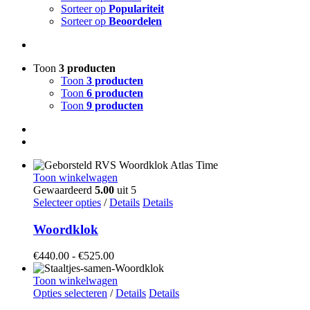
Sorteer op
Populariteit
Sorteer op
Beoordelen
Toon
3 producten
Toon
3 producten
Toon
6 producten
Toon
9 producten
Toon winkelwagen
Gewaardeerd
5.00
uit 5
Dit
Selecteer opties
/
Details
Details
product
heeft
Woordklok
meerdere
variaties.
Prijsklasse:
€
440.00
-
€
525.00
Deze
€440.00
optie
tot
Toon winkelwagen
kan
Dit
€525.00
Opties selecteren
/
Details
Details
gekozen
product